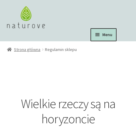
Przejdź
Przejdź
do
do
nawigacji
treści
Menu
Suplementy diety
Strona główna
Regulamin sklepu
Zdrowa żywność
Środki czystości
Wielkie rzeczy są na
horyzoncie