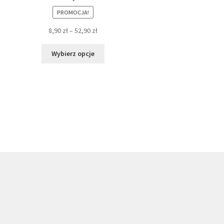
PROMOCJA!
8,90
zł
–
52,90
zł
Ten
Wybierz opcje
produkt
ma
wiele
wariantów.
Opcje
można
wybrać
na
stronie
produktu