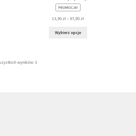
PROMOCJA!
13,90
zł
–
97,90
zł
Ten
Wybierz opcje
produkt
ma
wiele
wariantów.
szystkich wyników: 3
Opcje
można
wybrać
na
stronie
produktu