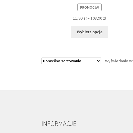
PROMOCJA!
11,90
zł
–
108,90
zł
Ten
Wybierz opcje
produkt
ma
wiele
wariantów.
Wyświetlanie w
Opcje
można
wybrać
na
stronie
produktu
INFORMACJE