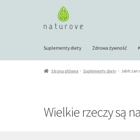
Przejdź
Przejdź
do
do
nawigacji
treści
Suplementy diety
Zdrowa żywność
Strona główna
Suplementy diety
Jabłczan
Wielkie rzeczy są n