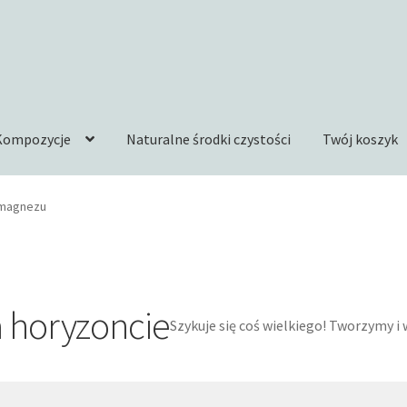
Kompozycje
Naturalne środki czystości
Twój koszyk
 magnezu
a horyzoncie
Szykuje się coś wielkiego! Tworzymy 