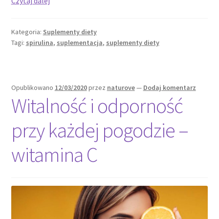
Spirulina:
Czytaj dalej
Odżywcze
algi
Kategoria:
Suplementy diety
w
Tagi:
spirulina
,
suplementacja
,
suplementy diety
zdrowej
diecie
Opublikowano
12/03/2020
przez
naturove
—
Dodaj komentarz
Witalność i odporność
przy każdej pogodzie –
witamina C