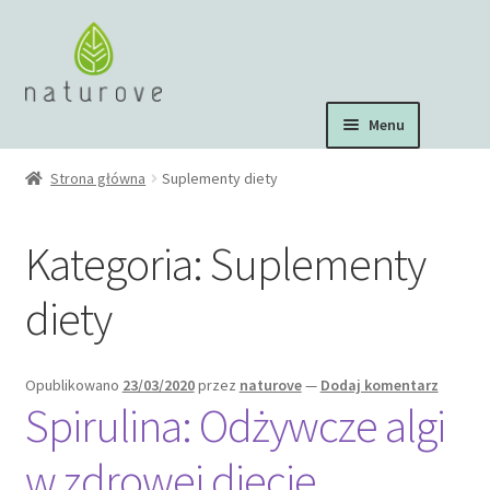
Przejdź
Przejdź
do
do
nawigacji
treści
Menu
Suplementy diety
Strona główna
Suplementy diety
Zdrowa żywność
Kategoria:
Suplementy
Środki czystości
diety
Opublikowano
23/03/2020
przez
naturove
—
Dodaj komentarz
Spirulina: Odżywcze algi
w zdrowej diecie