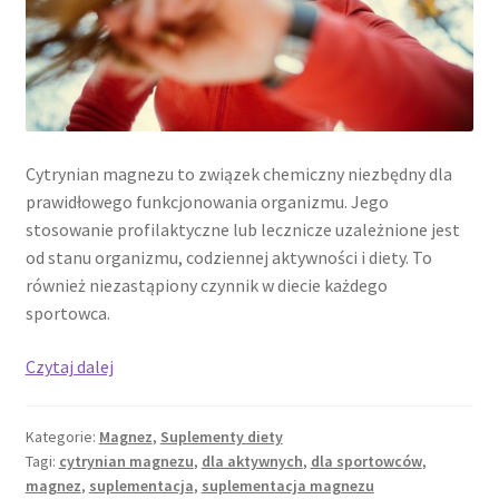
Cytrynian magnezu to związek chemiczny niezbędny dla
prawidłowego funkcjonowania organizmu. Jego
stosowanie profilaktyczne lub lecznicze uzależnione jest
od stanu organizmu, codziennej aktywności i diety. To
również niezastąpiony czynnik w diecie każdego
sportowca.
Cytrynian
Czytaj dalej
magnezu
dla
Kategorie:
Magnez
,
Suplementy diety
aktywnych
Tagi:
cytrynian magnezu
,
dla aktywnych
,
dla sportowców
,
magnez
,
suplementacja
,
suplementacja magnezu