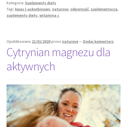
Kategoria:
Suplementy diety
przy
Tagi:
kwas l-askorbinowy
,
naturove
,
odporność
,
suplementacja
,
każdej
suplementy diety
,
witamina c
pogodzie
–
witamina
C
Opublikowano
21/01/2020
przez
naturove
—
Dodaj komentarz
Cytrynian magnezu dla
aktywnych